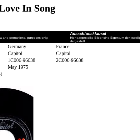
 Love In Song
Ausschlussklausel
ew and promotional purposes only.
Hier dargestellte Bilder sind Eigentum der jewe
dargestellt.
Germany
France
Capitol
Capitol
1C006-96638
2C006-96638
May 1975
5)