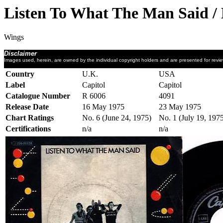
Listen To What The Man Said /
Wings
Disclaimer
Images used, herein, are owned by the individual copyright holders and are presented for revi
Country
U.K.
USA
Label
Capitol
Capitol
Catalogue Number
R 6006
4091
Release Date
16 May 1975
23 May 1975
Chart Ratings
No. 6 (June 24, 1975)
No. 1 (July 19, 197
Certifications
n/a
n/a